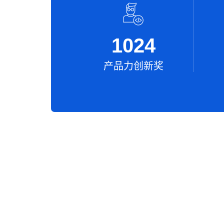
1024
产品力创新奖