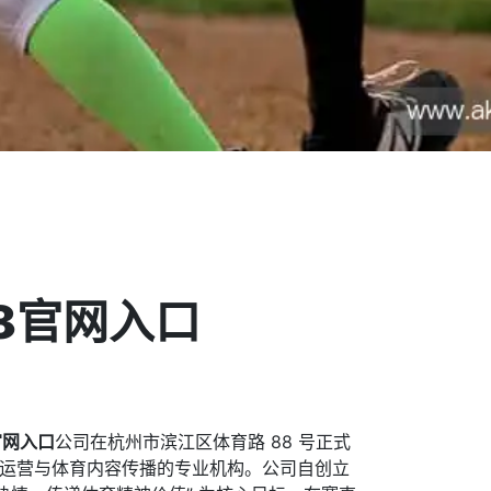
8官网入口
官网入口
公司在杭州市滨江区体育路 88 号正式
运营与体育内容传播的专业机构。公司自创立