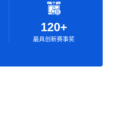
120
+
最具创新赛事奖