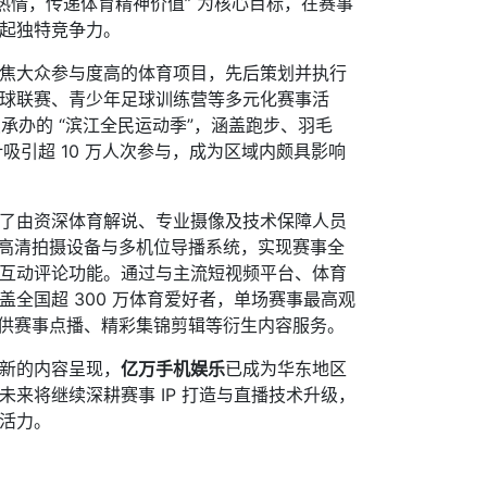
热情，传递体育精神价值” 为核心目标，在赛事
起独特竞争力。
焦大众参与度高的体育项目，先后策划并执行
球联赛、青少年足球训练营等多元化赛事活
续承办的 “滨江全民运动季”，涵盖跑步、羽毛
计吸引超 10 万人次参与，成为区域内颇具影响
了由资深体育解说、专业摄像及技术保障人员
 超高清拍摄设备与多机位导播系统，实现赛事全
互动评论功能。通过与主流短视频平台、体育
全国超 300 万体育爱好者，单场赛事最高观
时提供赛事点播、精彩集锦剪辑等衍生内容服务。
新的内容呈现，
亿万手机娱乐
已成为华东地区
来将继续深耕赛事 IP 打造与直播技术升级，
活力。