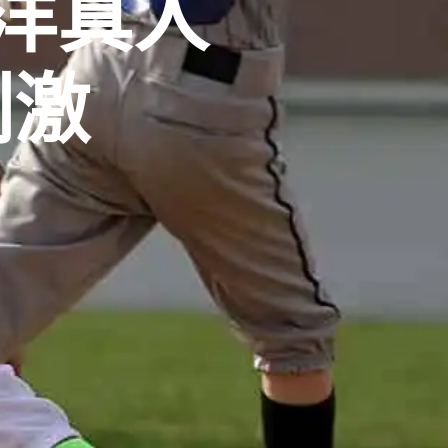
洋真人
刺激