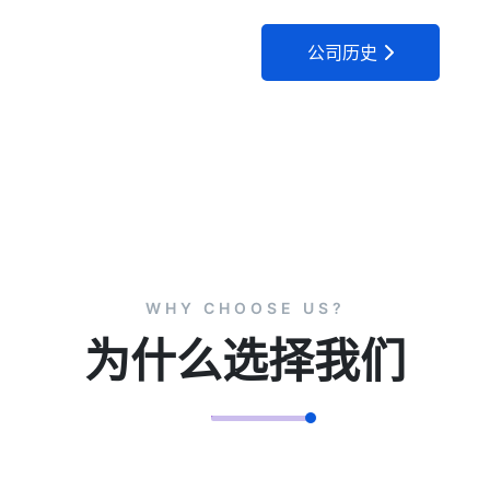
公司历史
WHY CHOOSE US?
为什么选择我们