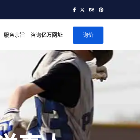
服务宗旨
咨询
亿万网址
询价