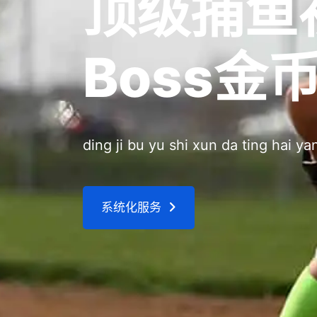
顶级捕鱼
Boss
ding ji bu yu shi xun da ting hai yan
系统化服务