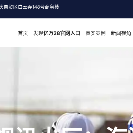
庆自贸区白云弄148号商务楼
首页
发现
亿万28官网入口
真实案例
新闻视角