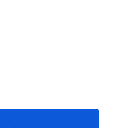
权资源，联动多平台直播渠道与优质周边供
动端、电视端多平台同步直播，触达更广用户