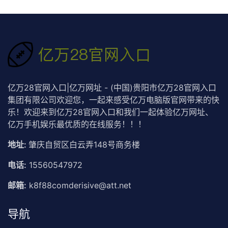
亿万28官网入口|亿万网址 - (中国)贵阳市亿万28官网入口
集团有限公司欢迎您，一起来感受亿万电脑版官网带来的快
乐！欢迎来到亿万28官网入口和我们一起体验亿万网址、
亿万手机娱乐最优质的在线服务！！！
地址:
肇庆自贸区白云弄148号商务楼
电话:
15560547972
邮箱:
k8f88comderisive@att.net
导航