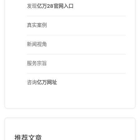
发现
亿万28官网入口
真实案例
新闻视角
服务宗旨
咨询
亿万网址
推荐文章