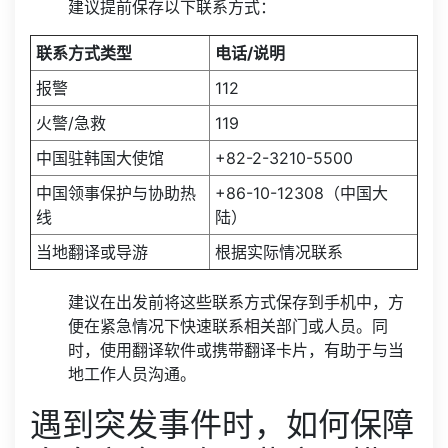
建议提前保存以下联系方式：
联系方式类型
电话/说明
报警
112
火警/急救
119
中国驻韩国大使馆
+82-2-3210-5500
中国领事保护与协助热
+86-10-12308（中国大
线
陆）
当地翻译或导游
根据实际情况联系
建议在出发前将这些联系方式保存到手机中，方
便在紧急情况下快速联系相关部门或人员。同
时，使用翻译软件或携带翻译卡片，有助于与当
地工作人员沟通。
遇到突发事件时，如何保障