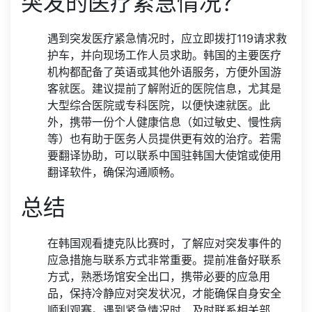
突发的医疗紧急情况？
遇到突发医疗紧急情况时，应立即拨打119请求救
护车，并向现场工作人员求助。韩国的主要医疗
机构都配备了英语或其他外语服务，方便外国游
客就医。建议提前了解附近的医院信息，尤其是
大型综合医院或专科医院，以便快速就医。此
外，携带一份个人健康信息（如过敏史、慢性病
等）也有助于医务人员提供更有效的治疗。若需
要翻译协助，可以联系中国驻韩国大使馆或使用
翻译软件，确保沟通顺畅。
总结
在韩国观看捷克队比赛时，了解应对突发事件的
应急措施与联系方式非常重要。提前准备好联系
方式，熟悉场馆安全出口，携带必要的应急用
品，保持冷静应对突发状况，才能确保自身安全
顺利观赛。遇到紧急情况时，及时联系相关部