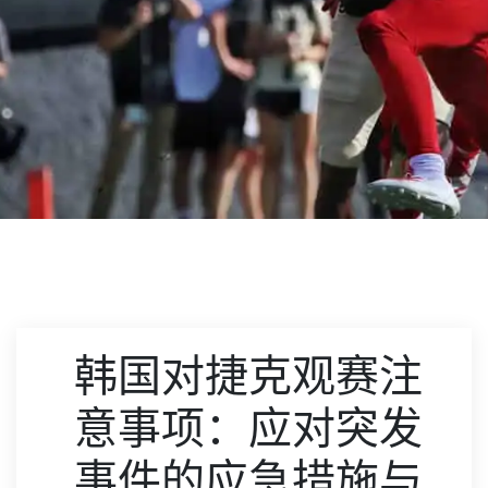
韩国对捷克观赛注
意事项：应对突发
事件的应急措施与