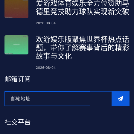
爱游戏体育娱乐全方位赞助马
德里竞技助力球队实现新突破
2026-08-04
欢游娱乐版聚焦世界杯热点话
题，带你了解赛事背后的精彩
故事与文化
2026-08-04
邮箱订阅
社交平台