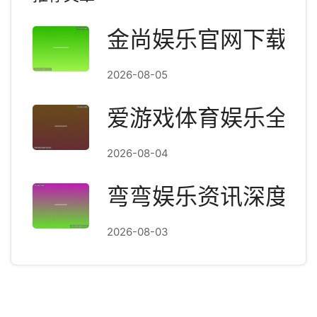
金尚娱乐官网下载助
2026-08-05
爱游戏体育娱乐全方
2026-08-04
弯弯娱乐资讯深度解
2026-08-03