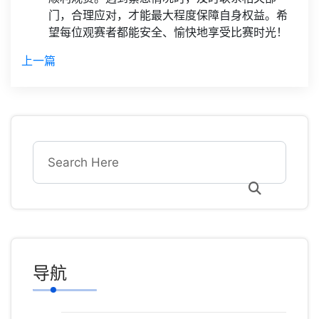
门，合理应对，才能最大程度保障自身权益。希
望每位观赛者都能安全、愉快地享受比赛时光！
上一篇
导航