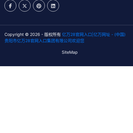
Copyright © 2026 - 版权所有
亿万28官网入口|亿万网址 - (中国)
贵阳市亿万28官网入口集团有限公司欢迎您
SiteMap