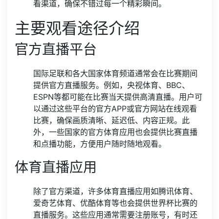
看渠道，确保不错过每一个精彩瞬间。
主要观看途径介绍
官方直播平台
国际足联和各大国家体育频道通常会在比赛期间
提供官方直播服务。例如，央视体育、BBC、
ESPN等都可能在比赛当天提供高清直播。用户可
以通过这些平台的官方APP或官方网站在线观看
比赛，确保画质清晰、延迟低、内容正规。此
外，一些国家的官方体育应用也会提供比赛直播
和点播功能，方便用户随时随地观看。
体育直播应用
除了官方渠道，许多体育直播应用如腾讯体育、
爱奇艺体育、优酷体育等也会提供世界杯比赛的
直播服务。这些应用通常需要注册账号，有时还