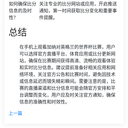
如何确保比分
关注专业的比分网站或应用，开启推送
信息的及时
通知，第一时间获取比分变化和重要事
性？
件提醒。
总结
在手机上观看加纳对英格兰的世界杯比赛，用户
可以选择官方直播平台、体育应用或比分更新网
站，确保在比赛期间获得高清、流畅的观看体验
和实时比分信息。建议提前准备好相关应用和网
络环境，关注官方公告和比赛时间，避免因技术
或信息延迟而错失精彩瞬间。需要注意的是，比
赛的直播渠道和比分信息可能会随官方安排和平
台调整而变化，用户应及时关注官方通知，确保
信息的准确性和时效性。
上一篇