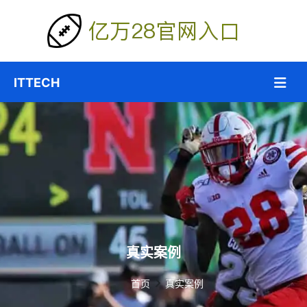
真实案例
首页
真实案例