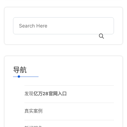
导航
发现
亿万28官网入口
真实案例