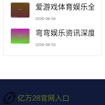
爱游戏体育娱乐全方
2026-08-04
弯弯娱乐资讯深度解
2026-08-03